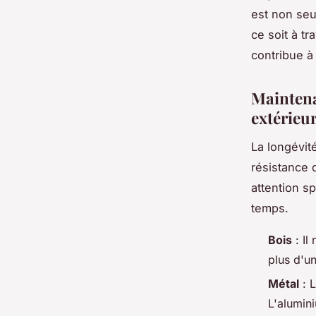
est non seu
ce soit à tr
contribue à
Maintena
extérieu
La longévit
résistance 
attention s
temps.
Bois
: Il
plus d'un
Métal
: L
L'alumini