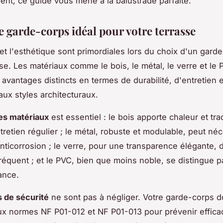
nt, ce guide vous mène à la balustrade parfaite.
e garde-corps idéal pour votre terrasse
 et l'esthétique sont primordiales lors du choix d'un gard
se. Les matériaux comme le bois, le métal, le verre et le 
avantages distincts en termes de durabilité, d'entretien 
aux styles architecturaux.
es matériaux
est essentiel : le bois apporte chaleur et tra
tretien régulier ; le métal, robuste et modulable, peut néc
anticorrosion ; le verre, pour une transparence élégante
réquent ; et le PVC, bien que moins noble, se distingue par
ance.
s de sécurité
ne sont pas à négliger. Votre garde-corps d
x normes NF P01-012 et NF P01-013 pour prévenir effica