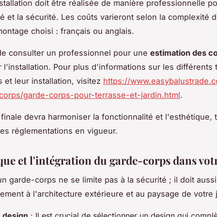
stallation doit être réalisée de manière professionnelle po
é et la sécurité. Les coûts varieront selon la complexité d
montage choisi : français ou anglais.
de consulter un professionnel pour une
estimation des c
 l'installation. Pour plus d'informations sur les différents
et leur installation, visitez
https://www.easybalustrade.c
orps/garde-corps-pour-terrasse-et-jardin.html
.
finale devra harmoniser la fonctionnalité et l'esthétique, 
les réglementations en vigueur.
que et l'intégration du garde-corps dans vot
n garde-corps ne se limite pas à la sécurité ; il doit aussi
ment à l'architecture extérieure et au paysage de votre j
 design
: Il est crucial de sélectionner un design qui complè