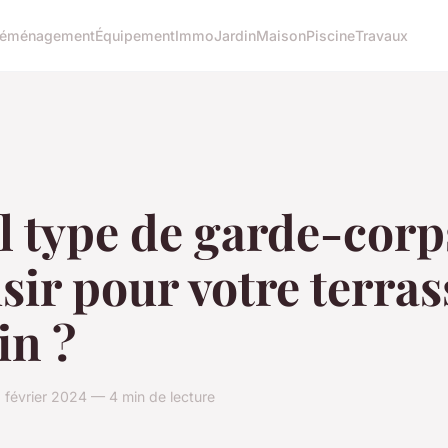
éménagement
Équipement
Immo
Jardin
Maison
Piscine
Travaux
l type de garde-corp
sir pour votre terras
in ?
 février 2024 — 4 min de lecture