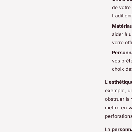
de votre
tradition
Matériau
aider à u
verre of
Personna
vos préf
choix de
L'
esthétiqu
exemple, un
obstruer la
mettre en v
perforations
La
personna