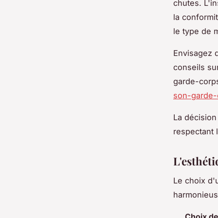
chutes. L'in
la conformit
le type de 
Envisagez 
conseils sur
garde-corps 
son-garde-c
La décision 
respectant 
L'esthéti
Le choix d'u
harmonieuse
Choix de