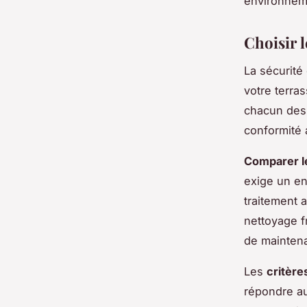
environneme
Choisir l
La sécurité
votre terras
chacun des 
conformité 
Comparer l
exige un en
traitement 
nettoyage f
de mainten
Les
critère
répondre au