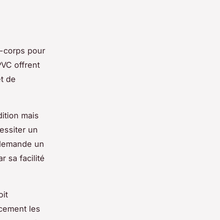
e-corps pour
PVC offrent
et de
dition mais
essiter un
, demande un
 sa facilité
oit
cement les