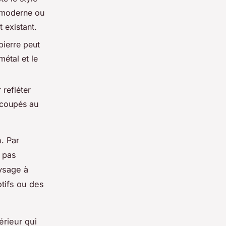
e moderne ou
 existant.
pierre peut
métal et le
refléter
écoupés au
. Par
 pas
aysage à
tifs ou des
rieur qui