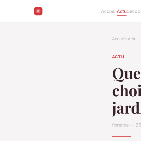
Accueil
Actu
Déco
D
Accueil
›
Actu
ACTU
Que
choi
jard
florence — 26