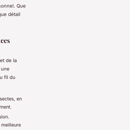
rsonnel. Que
que détail
aces
et de la
t une
 fil du
nsectes, en
ement.
sion.
 meilleure