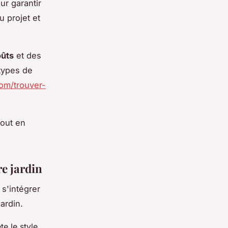
ur garantir
u projet et
oûts
et des
 types de
om/trouver-
tout en
re jardin
 s'intégrer
ardin.
te le style