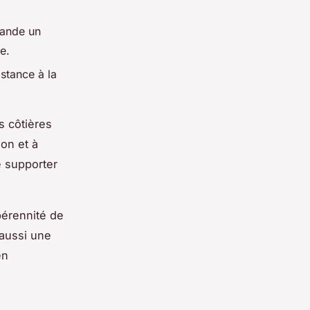
mande un
e.
istance à la
s côtières
ion et à
e supporter
pérennité de
 aussi une
en