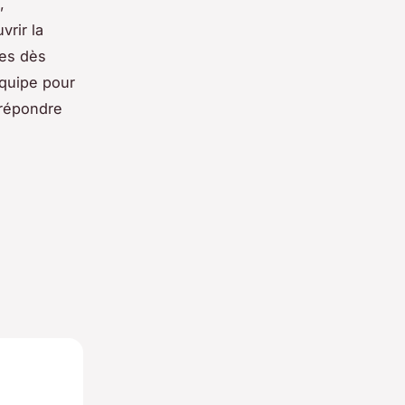
,
vrir la
les dès
équipe pour
 répondre