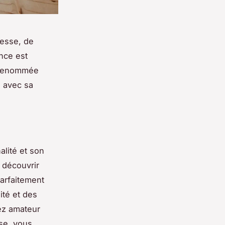
cesse, de
nce est
e renommée
e avec sa
alité et son
 découvrir
parfaitement
ité et des
ez amateur
se, vous