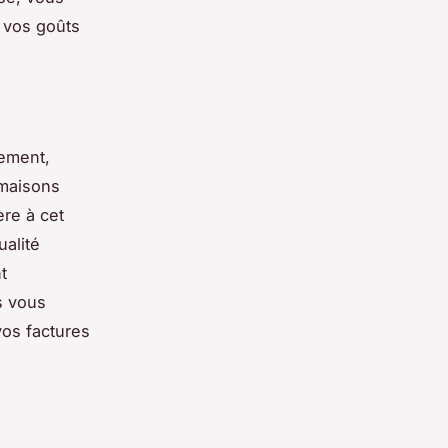
 vos goûts
nement,
 maisons
ère à cet
ualité
t
s vous
vos factures