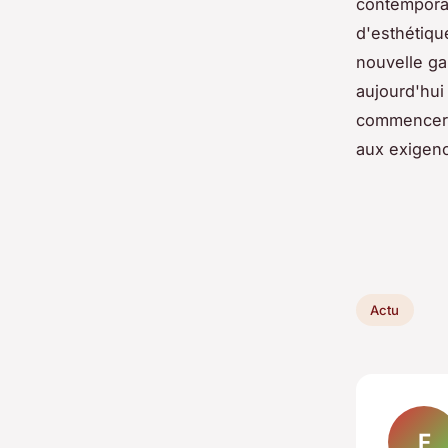
contemporai
d'esthétiqu
nouvelle g
aujourd'hui
commencer l
aux exigenc
Actu
F