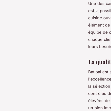
Une des car
est la poss
cuisine ouv
élément de 
équipe de c
chaque clie
leurs besoi
La qualit
Batibal es
l'excellenc
la sélectio
contrôles d
élevées de 
un bien imm