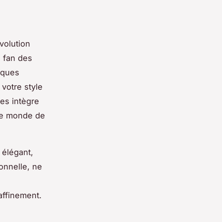
volution
z fan des
iques
votre style
les intègre
 le monde de
 élégant,
ionnelle, ne
affinement.