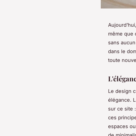
Aujourd’hui
même que ce
sans aucun 
dans le dom
toute nouv
L'élégan
Le design c
élégance. L
sur ce site 
ces princip
espaces ouv
de minimali