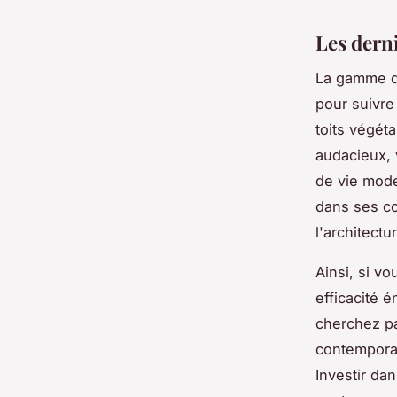
Les dern
La gamme de
pour suivre
toits végét
audacieux, 
de vie mode
dans ses co
l'architectu
Ainsi, si v
efficacité é
cherchez pa
contemporai
Investir dan