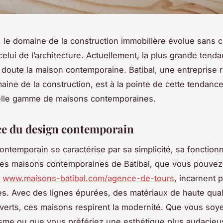
, le domaine de la construction immobilière évolue sans 
lui de l’architecture. Actuellement, la plus grande tenda
doute la maison contemporaine. Batibal, une entrepris
aine de la construction, est à la pointe de cette tendanc
elle gamme de maisons contemporaines.
ce du design contemporain
ontemporain se caractérise par sa simplicité, sa fonctionn
es maisons contemporaines de Batibal, que vous pouvez
:
www.maisons-batibal.com/agence-de-tours
, incarnent 
es. Avec des lignes épurées, des matériaux de haute qual
erts, ces maisons respirent la modernité. Que vous soy
sme ou que vous préfériez une esthétique plus audacieu