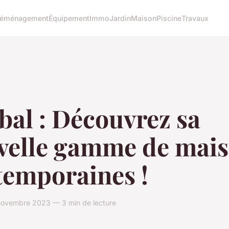
éménagement
Équipement
Immo
Jardin
Maison
Piscine
Travaux
bal : Découvrez sa
velle gamme de mai
temporaines !
 novembre 2023 — 3 min de lecture