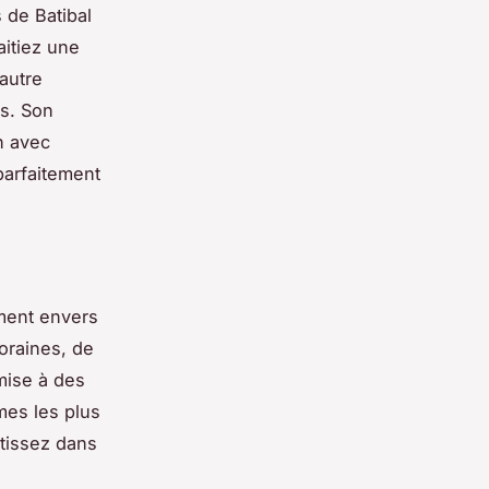
 de Batibal
aitiez une
 autre
es. Son
n avec
parfaitement
ment envers
oraines, de
mise à des
mes les plus
stissez dans