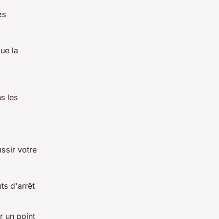
es
que la
ns les
ssir votre
ts d'arrêt
r un point