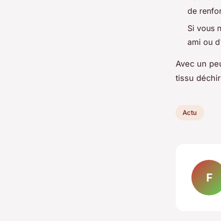
de renfo
Si vous 
ami ou d
Avec un peu
tissu déchi
Actu
F