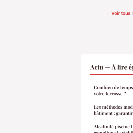
← Voir tous l
Actu — À lire 
Combien de temps l
votre terrasse ?
Les méthodes mode
bâtiment : garantir 
Alcalinité piscine 
complique la stabil