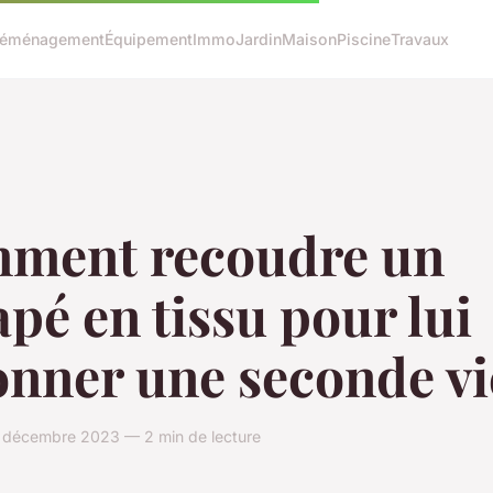
éménagement
Équipement
Immo
Jardin
Maison
Piscine
Travaux
ment recoudre un
pé en tissu pour lui
nner une seconde vi
4 décembre 2023 — 2 min de lecture