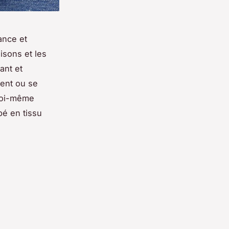
ance et
isons et les
ant et
rent ou se
 soi-même
é en tissu