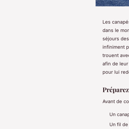
Les canapés
dans le mon
séjours des
infiniment 
trouent ave
afin de le
pour lui re
Préparez
Avant de co
Un canap
Un fil de