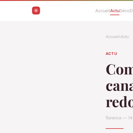
Accueil
Actu
Déco
D
Accueil
›
Actu
ACTU
Com
cana
redo
florence — 1