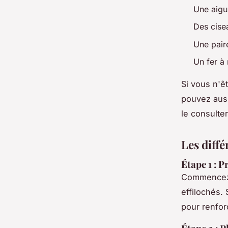
Une aigui
Des cise
Une pair
Un fer à
Si vous n'ê
pouvez aus
le consulte
Les diff
Étape 1 : P
Commencez p
effilochés. 
pour renfor