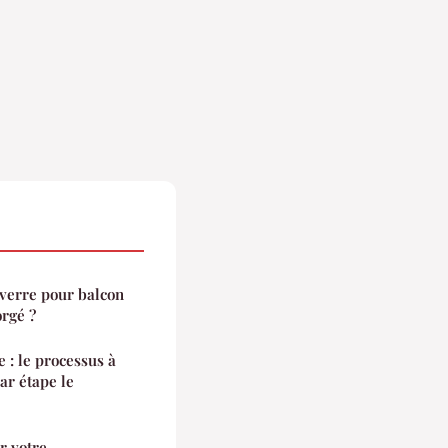
 verre pour balcon
orgé ?
: le processus à
ar étape le
r votre