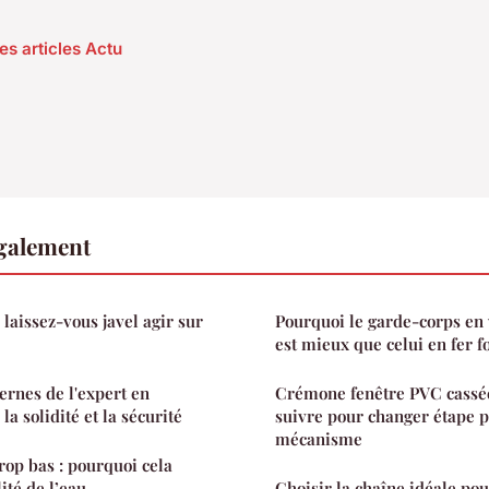
es articles Actu
également
aissez-vous javel agir sur
Pourquoi le garde-corps en
est mieux que celui en fer f
rnes de l'expert en
Crémone fenêtre PVC cassée 
la solidité et la sécurité
suivre pour changer étape p
mécanisme
trop bas : pourquoi cela
ité de l’eau
Choisir la chaîne idéale pou