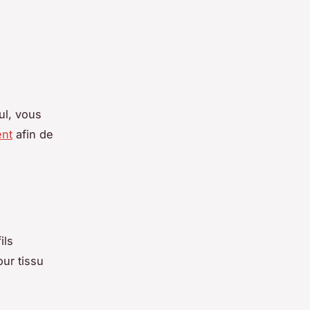
ul, vous
ent
afin de
ils
our tissu